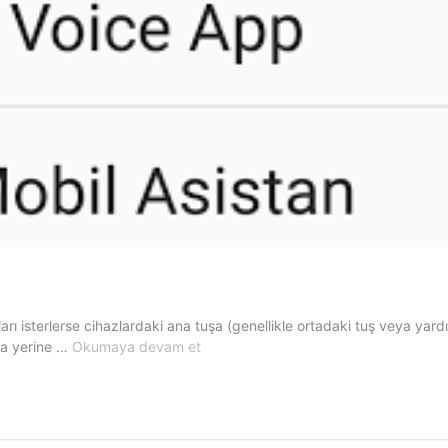
rı isterlerse cihazlardaki ana tuşa (genellikle ortadaki tuş veya yard
Orta
ma yerine …
Okumaya devam et
Tuş
Atama
–
Home