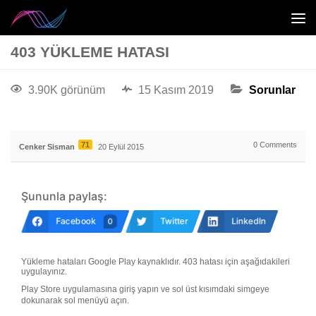
403 YÜKLEME HATASI
3.90K görünüm
15 Kasım 2019
Sorunlar
71
0
Comments
Cenker Sisman
20 Eylül 2015
Şununla paylaş:
Facebook
Twitter
LinkedIn
0
Yükleme hataları Google Play kaynaklıdır. 403 hatası için aşağıdakileri
uygulayınız.
Play Store uygulamasına giriş yapın ve sol üst kısımdaki simgeye
dokunarak sol menüyü açın.