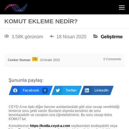
KOMUT EKLEME NEDIR?
3.58K görünüm
18 Nisan 2020
Geliştirme
71
0
Comments
Cenker Sisman
10 Aralık 2015
Şununla paylaş:
Facebook
Twitter
LinkedIn
0
CEYD-A nın tıpkı diğer benzer asistanlardaki gibi size cevap verebildiği
binlerce soru şekli vardır. Bunların dışında kendiniz de soru
tanımlayabilir ve cevabını ona öğretebilirsiniz. Bu soru cevap ikilisi
KOMUT tur.
Komutlarınızı
https://kodla.ceyd-a.com
sayfasından kodlayabilir veya