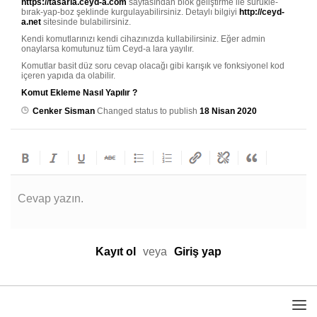
https://tasarla.ceyd-a.com
sayfasından blok geliştirme ile sürükle-
bırak-yap-boz şeklinde kurgulayabilirsiniz. Detaylı bilgiyi
http://ceyd-
a.net
sitesinde bulabilirsiniz.
Kendi komutlarınızı kendi cihazınızda kullabilirsiniz. Eğer admin
onaylarsa komutunuz tüm Ceyd-a lara yayılır.
Komutlar basit düz soru cevap olacağı gibi karışık ve fonksiyonel kod
içeren yapıda da olabilir.
Komut Ekleme Nasıl Yapılır ?
Cenker Sisman
Changed status to publish
18 Nisan 2020
Cevap yazın.
Kayıt ol
veya
Giriş yap