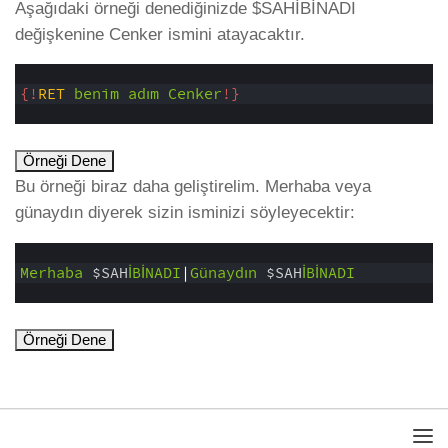
Aşağıdaki örneği denediğinizde $SAHİBİNADI
değişkenine Cenker ismini atayacaktır.
1
2
{!
RET
benim
adım
Cenker
!}
3
Örneği Dene
Bu örneği biraz daha geliştirelim. Merhaba veya
günaydın diyerek sizin isminizi söyleyecektir:
1
2
Merhaba
$SAH
İBİNADI
|
Günaydın
$SAH
İBİNADI
3
Örneği Dene