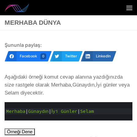
Skip to content
MERHABA DÜNYA
Şununla paylaş:
Facebook
Twitter
LinkedIn
0
Aşağıdaki örneği komut cevap alanına yazdığınızda
size rastgele olarak Merhaba,Günaydın,İyi günler veya
Selam diyecektir.
1
2
Merhaba
|
Günaydın
|
İyi
Günler
|
Selam
3
Örneği Dene