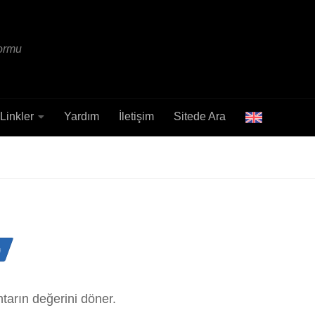
formu
Linkler
Yardım
İletişim
Sitede Ara
n
tarın değerini döner.