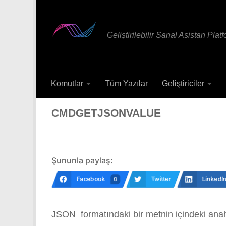
Skip to content
Geliştirilebilir Sanal Asistan Plat
Komutlar
Tüm Yazılar
Geliştiriciler
CMDGETJSONVALUE
Şununla paylaş:
Facebook
Twitter
LinkedI
0
JSON formatındaki bir metnin içindeki anah