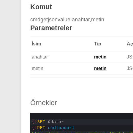
Komut
cmdgetjsonvalue
anahtar,
metin
Parametreler
İsim
Tip
Aç
anahtar
metin
JS
metin
metin
JS
Örnekl
er
1
2
{!
SET
$data
=
3
{!
RET
cmdloadurl