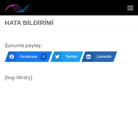
Skip to content
HATA BILDIRIMI
Şununla paylaş:
Facebook
Twitter
LinkedIn
0
[bug-library]