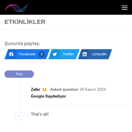
ETKINLIKLER
Şununla paylaş:
Facebook
Twitter
LinkedIn
0
Kas
Zafer
Asked question
29 Kasım 2019
12
Google Kaydediyor
That's all!