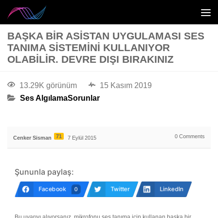
BAŞKA BIR ASISTAN UYGULAMASI SES
TANIMA SISTEMINI KULLANIYOR
OLABILIR. DEVRE DIŞI BIRAKINIZ
13.29K görünüm
15 Kasım 2019
Ses Algılama
Sorunlar
71
0
Comments
Cenker Sisman
7 Eylül 2015
Şununla paylaş:
Facebook
Twitter
LinkedIn
0
Bu uyarıyı alıyorsanız, mikrofonu ses tanıma için kullanan başka bir