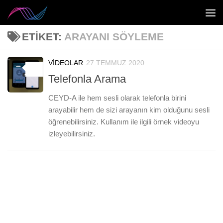
Skip to content
ETIKET:
ARAYANI SÖYLEME
VIDEOLAR
27 TEMMUZ 2020
0
Telefonla Arama
CEYD-A ile hem sesli olarak telefonla birini
arayabilir hem de sizi arayanın kim olduğunu sesli
öğrenebilirsiniz. Kullanım ile ilgili örnek videoyu
izleyebilirsiniz.