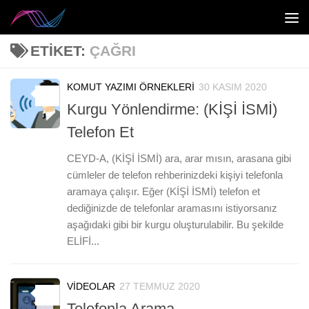
Skip to content
ETIKET:
ÇAĞRI
KOMUT YAZIMI ÖRNEKLERI
30 KASIM 2020
0
Kurgu Yönlendirme: (KİŞİ İSMİ)
Telefon Et
CEYD-A, (KİŞİ İSMİ) ara, arar mısın, arasana gibi
cümleler de telefon rehberinizdeki kişiyi telefonla
aramaya çalışır. Eğer (KİŞİ İSMİ) telefon et
dediğinizde de telefonlar aramasını istiyorsanız
aşağıdaki gibi bir kurgu oluşturulabilir. Bu şekilde
ELİFİ...
VIDEOLAR
27 TEMMUZ 2020
0
Telefonla Arama