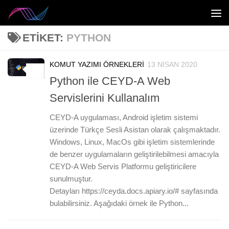
Skip to content
ETIKET:
PYTHON
KOMUT YAZIMI ÖRNEKLERI
13 NISAN 2020
0
Python ile CEYD-A Web
Servislerini Kullanalım
CEYD-A uygulaması, Android işletim sistemi
üzerinde Türkçe Sesli Asistan olarak çalışmaktadır.
Windows, Linux, MacOs gibi işletim sistemlerinde
de benzer uygulamaların geliştirilebilmesi amacıyla
CEYD-A Web Servis Platformu geliştiricilere
sunulmuştur.
Detayları https://ceyda.docs.apiary.io/# sayfasında
bulabilirsiniz. Aşağıdaki örnek ile Python...