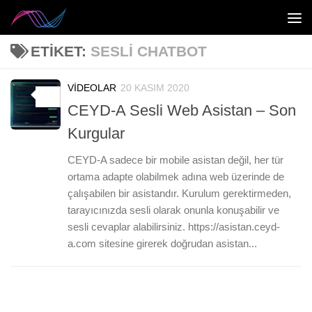
Skip to content
ETIKET:
SESLI CHATBOT
VIDEOLAR
20 KASIM 2020
0
CEYD-A Sesli Web Asistan – Son
Kurgular
CEYD-A sadece bir mobile asistan değil, her tür
ortama adapte olabilmek adına web üzerinde de
çalışabilen bir asistandır. Kurulum gerektirmeden,
tarayıcınızda sesli olarak onunla konuşabilir ve
sesli cevaplar alabilirsiniz. https://asistan.ceyd-
a.com sitesine girerek doğrudan asistan...