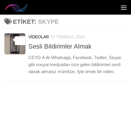
Skip to content
ETIKET:
SKYPE
VIDEOLAR
27 TEMMUZ 2020
0
Sesli Bildirimler Almak
CEYD-A ile Whatsapp, Facebook, Twitter, Skype
gibi sosyal medyadan size gelen bildirimleri sesli
olarak almanız mümkün. İşte örnek bir video: