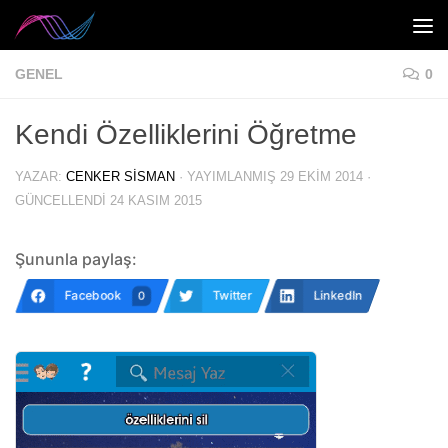
Skip to content
GENEL
0
Kendi Özelliklerini Öğretme
YAZAR:
CENKER SISMAN
· YAYIMLANMIŞ
29 EKIM 2014
·
GÜNCELLENDI
24 KASIM 2015
Şununla paylaş:
Facebook
Twitter
LinkedIn
0