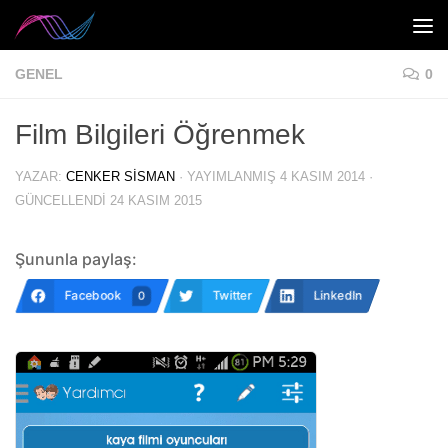
Skip to content
GENEL
0
Film Bilgileri Öğrenmek
YAZAR:
CENKER SISMAN
· YAYIMLANMIŞ
4 KASIM 2014
·
GÜNCELLENDI
24 KASIM 2015
Şununla paylaş:
Facebook
Twitter
LinkedIn
0