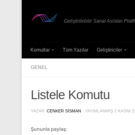
Skip to content
Geliştirilebilir Sanal Asistan Plat
Komutlar
Tüm Yazılar
Geliştiriciler
GENEL
Listele Komutu
YAZAR:
CENKER SISMAN
· YAYIMLANMIŞ
2 KASIM 2
Şununla paylaş: