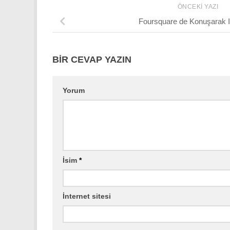
ÖNCEKI YAZI
Foursquare de Konuşarak 
BIR CEVAP YAZIN
Yorum
İsim
*
İnternet sitesi