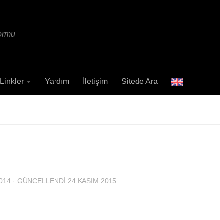
formu
Linkler
Yardım
İletişim
Sitede Ara
014
· GÜNCELLENDI
24 KASIM 2015