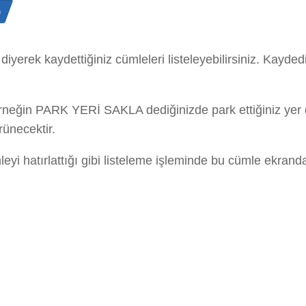
n
 diyerek kaydettiğiniz cümleleri listeleyebilirsiniz. Kayde
in örneğin PARK YERİ SAKLA dediğinizde park ettiğiniz yer
rünecektir.
eyi hatırlattığı gibi listeleme işleminde bu cümle ekranda