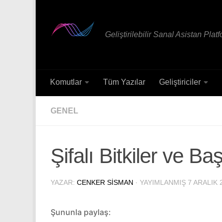
Skip to content
Geliştirilebilir Sanal Asistan Plat
Komutlar
Tüm Yazılar
Geliştiriciler
GENEL
Şifalı Bitkiler ve Ba
YAZAR:
CENKER SISMAN
· YAYIMLANMIŞ
7 ARALIK 
Şununla paylaş: