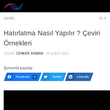
Skip to content
GENEL
0
Hatırlatma Nasıl Yapılır ? Çeviri
Örnekleri
YAZAR:
CENKER SISMAN
·
18 ŞUBAT 2015
Şununla paylaş:
Facebook
Twitter
LinkedIn
0