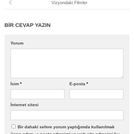
Vizyondaki Filmler
BIR CEVAP YAZIN
Yorum
İsim
*
E-posta
*
İnternet sitesi
Bir dahaki sefere yorum yaptığımda kullanılmak
üzere adımı, e-posta adresimi ve web site adresimi bu