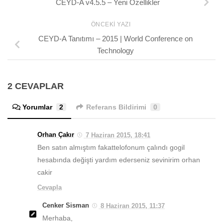
CEYD-A v4.5.5 – Yeni Özellikler
ÖNCEKI YAZI
CEYD-A Tanıtımı – 2015 | World Conference on
Technology
2 CEVAPLAR
Yorumlar
2
Referans Bildirimi
0
Orhan Çakır
7 Haziran 2015, 18:41
Ben satın almıştım fakattelofonum çalındı gogil
hesabında değişti yardım ederseniz sevinirim orhan
cakir
Cevapla
Cenker Sisman
8 Haziran 2015, 11:37
Merhaba,