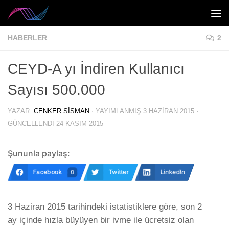
Skip to content
HABERLER
2
CEYD-A yı İndiren Kullanıcı
Sayısı 500.000
YAZAR:
CENKER SISMAN
· YAYIMLANMIŞ
3 HAZIRAN 2015
·
GÜNCELLENDI
24 KASIM 2015
Şununla paylaş:
Facebook
Twitter
LinkedIn
0
3 Haziran 2015 tarihindeki istatistiklere göre, son 2
ay içinde hızla büyüyen bir ivme ile ücretsiz olan