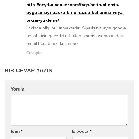
http://ceyd-a.cenker.com/faqs/satin-alinmis-
uygulamayi-baska-bir-cihazda-kullanma-veya-
tekrar-yukleme/
linkinde bilgi bulunmaktadır. Siparişiniz aynı google
hesabı için geçerlidir. Lütfen sipariş aşamasındaki
email hesabınızı kullanınız.
Cevapla
BIR CEVAP YAZIN
Yorum
İsim
*
E-posta
*