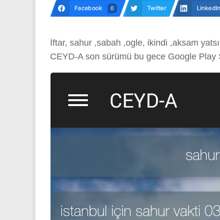
Facebook
Twitter
LinkedI
0
İftar, sahur ,sabah ,ogle, ikindi ,aksam yats
CEYD-A son sürümü bu gece Google Play S