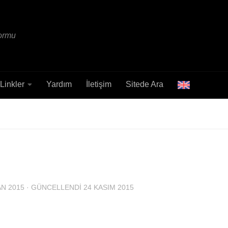
formu
Linkler
Yardım
İletişim
Sitede Ara
AN 2015
· GÜNCELLENDI
24 KASIM 2015