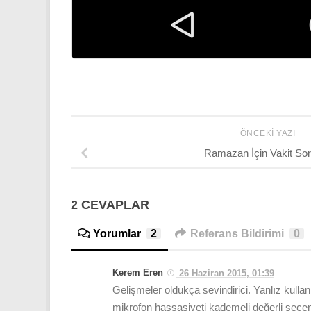
ÖNCEKI YAZI
Ramazan İçin Vakit So
2 CEVAPLAR
Yorumlar
2
Referans Bildirimi
0
Kerem Eren
26 Haziran 2015, 01:39
Gelişmeler oldukça sevindirici. Yanlız kullan
mikrofon hassasiyeti kademeli değerli seçen