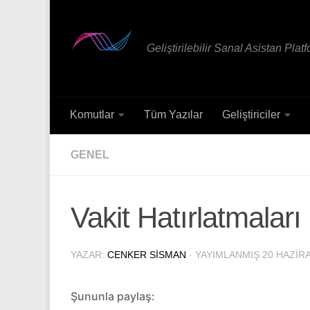
Skip to content
Geliştirilebilir Sanal Asistan Plat
Komutlar
Tüm Yazılar
Geliştiriciler
GENEL
Vakit Hatırlatmaları
YAZAR:
CENKER SISMAN
· YAYIMLANMIŞ
20 HAZIR
Şununla paylaş: