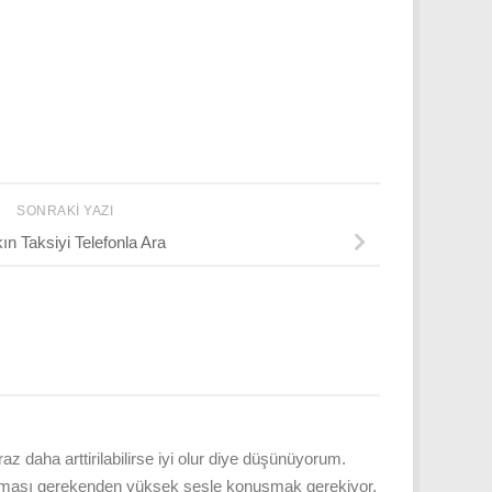
SONRAKI YAZI
ın Taksiyi Telefonla Ara
az daha arttirilabilirse iyi olur diye düşünüyorum.
le olması gerekenden yüksek sesle konuşmak gerekiyor.