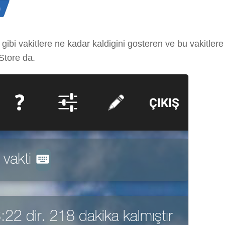
n
ı gibi vakitlere ne kadar kaldigini gosteren ve bu vakitler
tore da.