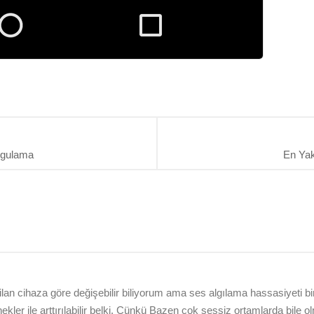
rgulama
En Yak
ilan cihaza göre değişebilir biliyorum ama ses algılama hassasiyeti bir
ekler ile arttırılabilir belki. Çünkü Bazen çok sessiz ortamlarda bi