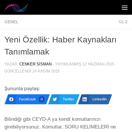
Skip to content
GENEL
2
Yeni Özellik: Haber Kaynakları
Tanımlamak
YAZAR:
CENKER SISMAN
· YAYIMLANMIŞ
12 HAZIRAN 2015
·
GÜNCELLENDI
24 KASIM 2015
Şununla paylaş:
Facebook
Twitter
LinkedIn
0
Bilindiği gibi CEYD-A ya kendi komutlarınızı
girebiliyorsunuz. Komutlar, SORU KELİMELERİ ne