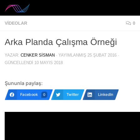
Skip to content
VIDEOLAR
0
Arka Planda Çalışma Örneği
YAZAR:
CENKER SISMAN
· YAYIMLANMIŞ
25 ŞUBAT 2016
·
GÜNCELLENDI
10 MAYIS 2018
Şununla paylaş:
Facebook
Twitter
LinkedIn
0