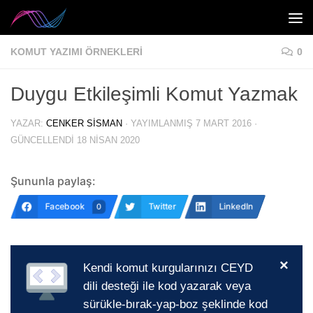
Skip to content
KOMUT YAZIMI ÖRNEKLERI
0
Duygu Etkileşimli Komut Yazmak
YAZAR:
CENKER SISMAN
· YAYIMLANMIŞ
7 MART 2016
·
GÜNCELLENDI
18 NISAN 2020
Şununla paylaş:
Facebook
Twitter
LinkedIn
0
×
Kendi komut kurgularınızı CEYD
dili desteği ile kod yazarak veya
sürükle-bırak-yap-boz şeklinde kod