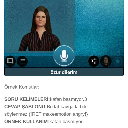
Örnek Komutlar:
SORU KELİMELERİ:
kafan basmıyor,3
CEVAP ŞABLONU:
Bu laf kavgada bile
söylenmez {!RET makeemotion angry!}
ÖRNEK KULLANIM:
kafan basmıyor