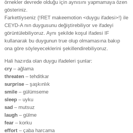
örnekler devrede olduğu için aynısını yapmamaya özen
gösteriniz.
Farkettiyseniz {!RET makeemotion <duygu ifadesi>!} ile
CEYD-A nın duygusunu değiştirebiliyor ve ifadeyi
görüntülebiliyoruz. Aynı şekilde koşul ifadesi IF
kullanarak bu duygunun true olup olmamasına bakıp
ona göre söyleyeceklerini şekillendirebiliyoruz.
Hali hazırda olan duygu ifadeleri şunlar:
cry
– ağlama
threaten
– tehditkar
surprise
– şaşkınlık
smile
– gülümseme
sleep
– uyku
sad
– mutsuz
laugh
– gülme
fear
– korku
effort
– çaba harcama