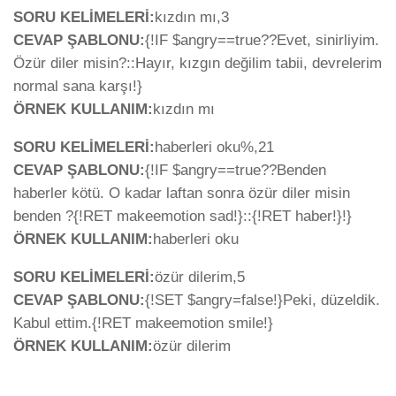
SORU KELİMELERİ:
kızdın mı,3
CEVAP ŞABLONU:
{!IF $angry==true??Evet, sinirliyim.
Özür diler misin?::Hayır, kızgın değilim tabii, devrelerim
normal sana karşı!}
ÖRNEK KULLANIM:
kızdın mı
SORU KELİMELERİ:
haberleri oku%,21
CEVAP ŞABLONU:
{!IF $angry==true??Benden
haberler kötü. O kadar laftan sonra özür diler misin
benden ?{!RET makeemotion sad!}::{!RET haber!}!}
ÖRNEK KULLANIM:
haberleri oku
SORU KELİMELERİ:
özür dilerim,5
CEVAP ŞABLONU:
{!SET $angry=false!}Peki, düzeldik.
Kabul ettim.{!RET makeemotion smile!}
ÖRNEK KULLANIM:
özür dilerim