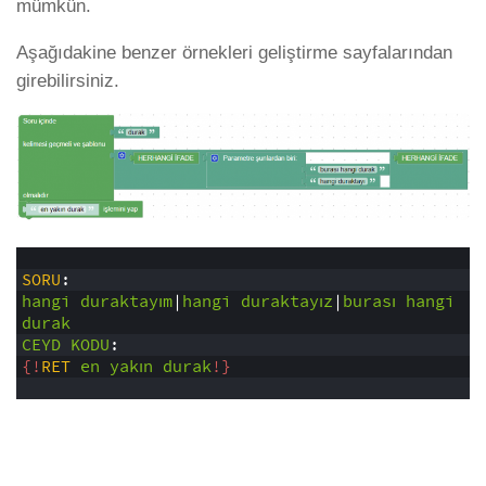
mümkün.
Aşağıdakine benzer örnekleri geliştirme sayfalarından
girebilirsiniz.
1
2
SORU
:
3
hangi
duraktayım
|
hangi
duraktayız
|
burası
hangi
durak
4
CEYD
KODU
:
5
{!
RET
en
yakın
durak
!}
6