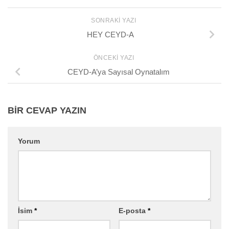
SONRAKI YAZI
HEY CEYD-A
ÖNCEKI YAZI
CEYD-A’ya Sayısal Oynatalım
BIR CEVAP YAZIN
Yorum
İsim
*
E-posta
*