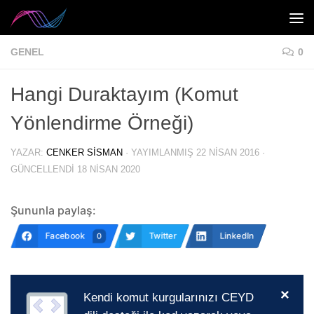
Skip to content
GENEL
0
Hangi Duraktayım (Komut
Yönlendirme Örneği)
YAZAR:
CENKER SISMAN
· YAYIMLANMIŞ
22 NISAN 2016
·
GÜNCELLENDI
18 NISAN 2020
Şununla paylaş:
Facebook
Twitter
LinkedIn
0
×
Kendi komut kurgularınızı CEYD