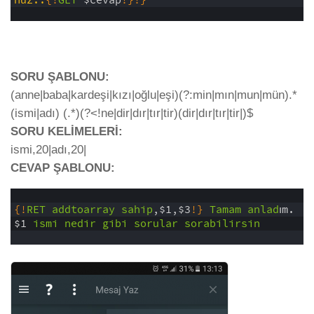
nüz::
{
!
GET
$cevap
!
}
!
}
5
SORU ŞABLONU:
(anne|baba|kardeşi|kızı|oğlu|eşi)(?:min|mın|mun|mün).*
(ismi|adı) (.*)(?<!ne|dir|dır|tır|tir)(dir|dır|tır|tir|)$
SORU KELİMELERİ:
ismi,20|adı,20|
CEVAP ŞABLONU:
1
2
{
!
RET
addtoarray
sahip
,$1,$3
!
}
Tamam
anlad
ım.
3
$1
ismi
nedir
gibi
sorular
sorabilirsin
4