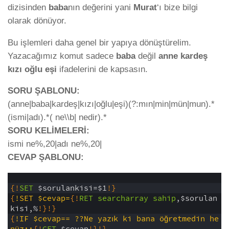
dizisinden
baba
nın değerini yani
Murat
‘ı bize bilgi
olarak dönüyor.
Bu işlemleri daha genel bir yapıya dönüştürelim.
Yazacağımız komut sadece
baba
değil
anne kardeş
kızı oğlu eşi
ifadelerini de kapsasın.
SORU ŞABLONU:
(anne|baba|kardeş|kızı|oğlu|eşi)(?:mın|min|mün|mun).*
(ismi|adı).*( ne\\b| nedir).*
SORU KELİMELERİ:
ismi ne%,20|adı ne%,20|
CEVAP ŞABLONU:
1
2
{
!
SET
$sorulankisi=$1
!
}
3
{
!SET $cevap=
{
!
RET
searcharray
sahip
,$sorulan
kisi,%
!
}
!
}
4
{
!IF $cevap== ??Ne yazık ki bana öğretmedin he