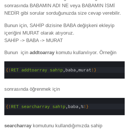
sonrasında BABAMIN ADI NE veya BABAMIN İSMİ
NEDİR gibi sorular sorduğunuzda size cevap verebilir.
Bunun için, SAHİP dizisine BABA değişkeni ekleyip
içeriğini MURAT olarak atıyoruz.
SAHİP -> BABA -> MURAT
Bunun için
addtoarray
komutu kullanılıyor. Örneğin
1
2
{
!
RET
addtoarray
sahip
,baba,murat
!
}
3
sonrasında öğrenmek için
1
2
{
!
RET
searcharray
sahip
,baba,%
!
}
3
searcharray
komutunu kullandığımızda sahip