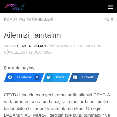
Skip to content
KOMUT YAZIMI ÖRNEKLERI
0
Ailemizi Tanıtalım
YAZAR:
CENKER SISMAN
· YAYIMLANMIŞ
21 HAZIRAN 2016
·
GÜNCELLENDI
12 OCAK 2017
Şununla paylaş:
Facebook
Twitter
LinkedIn
0
CEYD diline eklenen yeni komutlar ile ailenizi CEYD-A
ya tanıtan ve sonrasında başka komutlarda bu isimleri
kullanabilen bir ortam yaratmak mümkün. Örneğin
BABAMIN ADI MURAT dediğinizde bunu öğrenebilir ve