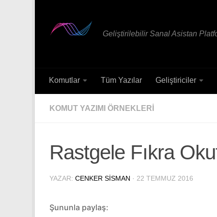
Skip to content
Geliştirilebilir Sanal Asistan Plat
Komutlar
Tüm Yazılar
Geliştiriciler
KOMUT YAZIMI ÖRNEKLERI
Rastgele Fıkra Oku
YAZAR:
CENKER SISMAN
·
22 TEMMUZ 2016
Şununla paylaş: