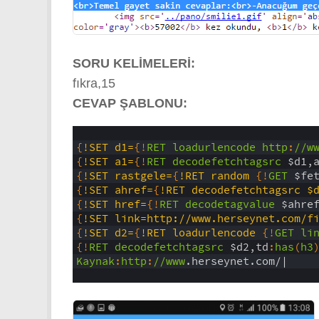
SORU KELİMELERİ:
fıkra,15
CEVAP ŞABLONU:
1
2
{
!SET d1=
{
!
RET
loadurlencode
http
:
//w
3
{
!SET a1=
{
!
RET
decodefetchtagsrc
$d1,
4
{
!SET rastgele=
{
!RET random 
{
!
GET
$fe
5
{
!SET ahref=
{
!RET decodefetchtagsrc $
6
{
!SET href=
{
!
RET
decodetagvalue
$ahre
7
{
!SET link=http://www.herseynet.com/f
8
{
!SET d2=
{
!RET loadurlencode 
{
!
GET
li
9
{
!
RET
decodefetchtagsrc
$d2,td
:
has
(
h3
10
Kaynak
:
http
:
//www
.herseynet.com/|
11