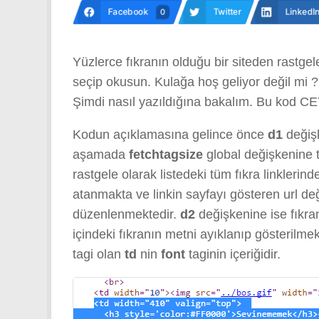
Facebook
Twitter
LinkedI
0
Yüzlerce fıkranın olduğu bir siteden rastge
seçip okusun. Kulağa hoş geliyor değil mi ?
Şimdi nasıl yazıldığına bakalım. Bu kod CEYD
Kodun açıklamasına gelince önce
d1
değişk
aşamada
fetchtagsize
global değişkenine t
rastgele olarak listedeki tüm fıkra linklerin
atanmakta ve linkin sayfayı gösteren url de
düzenlenmektedir.
d2
değişkenine ise fıkran
içindeki fıkranın metni ayıklanıp gösterilmek
tagi olan
td
nin
font
taginin içeriğidir.