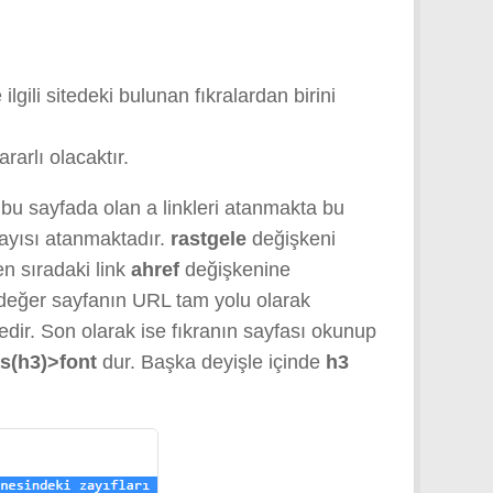
lgili sitedeki bulunan fıkralardan birini
arlı olacaktır.
bu sayfada olan a linkleri atanmakta bu
sayısı atanmaktadır.
rastgele
değişkeni
en sıradaki link
ahref
değişkenine
değer sayfanın URL tam yolu olarak
edir. Son olarak ise fıkranın sayfası okunup
as(h3)>font
dur. Başka deyişle içinde
h3