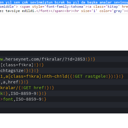
ww
.herseynet.com/fikralar/?id=2853
!
}
!
}
a[class=fikra]
!
}
!
}
tchtagsize
!
}
!
}
!
}
d1,a[class=fikra]:nth-child(
{
!
GET
rastgele
!
}
)
!
}
!
}
f,a,href
!
}
!
}
ikralar/
{
!
GET
href
!
}
!
}
nk
!
}
,ISO-8859-9
!
}
!
}
)
>
font
,ISO-8859-9
!
}