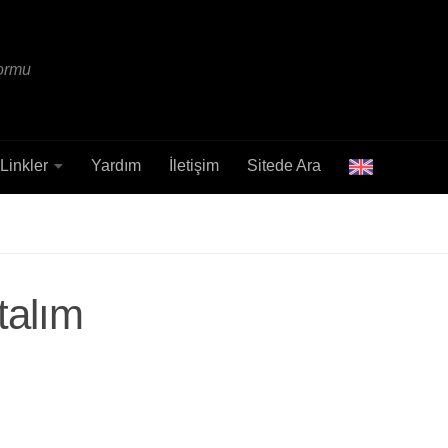
formu
Linkler
Yardım
İletişim
Sitede Ara
talım