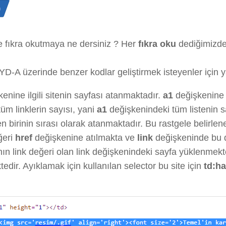
n
le fıkra okutmaya ne dersiniz ? Her
fıkra oku
dediğimizde i
-A üzerinde benzer kodlar geliştirmek isteyenler için yar
enine ilgili sitenin sayfası atanmaktadır.
a1
değişkenine 
üm linklerin sayısı, yani
a1
değişkenindeki tüm listenin 
den birinin sırası olarak atanmaktadır. Bu rastgele belirlen
ğeri
href
değişkenine atılmakta ve
link
değişkeninde bu 
ın link değeri olan link değişkenindeki sayfa yüklenmekt
tedir. Ayıklamak için kullanılan selector bu site için
td:h