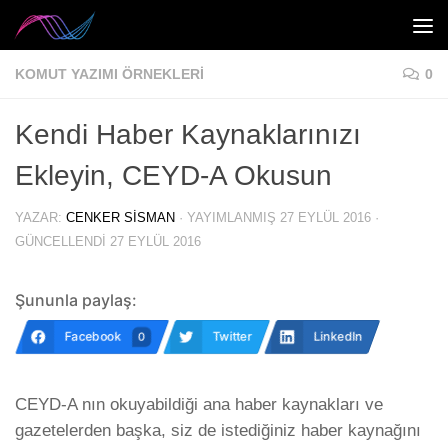
Skip to content
KOMUT YAZIMI ÖRNEKLERI
0
Kendi Haber Kaynaklarınızı
Ekleyin, CEYD-A Okusun
YAZAR:
CENKER SISMAN
· YAYIMLANMIŞ
27 EYLÜL 2016
·
GÜNCELLENDI
27 EYLÜL 2016
Şununla paylaş:
Facebook
Twitter
LinkedIn
0
CEYD-A nın okuyabildiği ana haber kaynakları ve
gazetelerden başka, siz de istediğiniz haber kaynağını