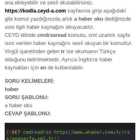
ona ekleyebilir ve sesli okutabilirsiniz.
https://kodla.ceyd-a.com
sayfasına girip aşağıdaki
gibi komut yazdığınızda artık
a haber oku
dediğinizde
size ilgili haber kaynağını okuyacaktır.
CEYD dilinde
cmdrssread
komutu, xml uzantılı sayfa
ismi verilen haber kaynağını sesli okuyan bir komuttur.
Virgül işaretinden gelen
tr
ise okumanın Türkçe
olduğunu belirtmektedir. Ayrıca İngilizce haber
kaynakları için
en
de kullanılabilir.
SORU KELİMELERİ:
haber
SORU ŞABLONU:
a haber oku
CEVAP ŞABLONU:
1
2
{!
RET
cmdreadrss
http
:
//www
.
ahaber
.
com
.
tr/rs
s/anasayfa
.
xml
,
tr
!}