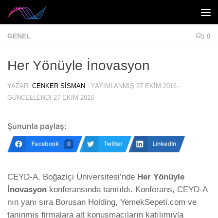
Skip to content
GENEL
0
Her Yönüyle İnovasyon
YAZAR:
CENKER SISMAN
· YAYIMLANMIŞ
27 EKIM 2016
·
GÜNCELLENDI
27 EKIM 2016
Şununla paylaş:
Facebook
Twitter
LinkedIn
0
CEYD-A, Boğaziçi Üniversitesi’nde
Her Yönüyle
İnovasyon
konferansında tanıtıldı. Konferans, CEYD-A
nın yanı sıra Borusan Holding, YemekSepeti.com ve
tanınmış firmalara ait konuşmacıların katılımıyla