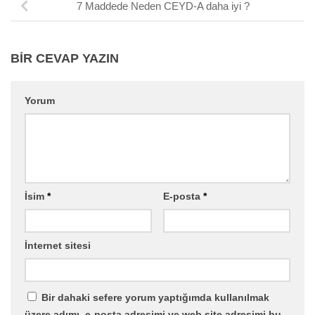
7 Maddede Neden CEYD-A daha iyi ?
BIR CEVAP YAZIN
Yorum
İsim
*
E-posta
*
İnternet sitesi
Bir dahaki sefere yorum yaptığımda kullanılmak
üzere adımı, e-posta adresimi ve web site adresimi bu