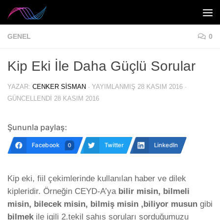
Skip to content
GENEL
0
Kip Eki İle Daha Güçlü Sorular
YAZAR:
CENKER SISMAN
· YAYIMLANMIŞ
28 KASIM 2016
·
GÜNCELLENDI
28 KASIM 2016
Şununla paylaş:
Facebook
Twitter
LinkedIn
0
Kip eki, fiil çekimlerinde kullanılan haber ve dilek
kipleridir. Örneğin CEYD-A’ya
bilir misin, bilmeli
misin, bilecek misin, bilmiş misin ,biliyor musun
gibi
bilmek
ile igili 2.tekil şahıs soruları sorduğumuzu