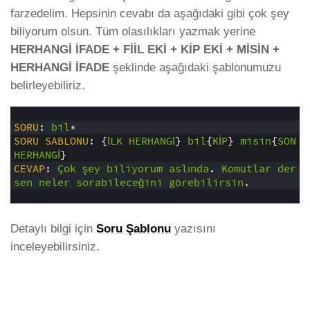
farzedelim. Hepsinin cevabı da aşağıdaki gibi çok şey
biliyorum olsun. Tüm olasılıkları yazmak yerine
HERHANGİ İFADE + FİİL EKİ + KİP EKİ + MİSİN +
HERHANGİ İFADE
şeklinde aşağıdaki şablonumuzu
belirleyebiliriz.
1
2
SORU
:
bil
*
3
SORU
SABLONU
:
{
İLK
HERHANGİ
}
bil
{
KİP
}
misin
{
SON
HERHANGİ
}
4
CEVAP
:
Çok
şey
biliyorum
aslında
.
Komutlar
der
sen
neler
sorabileceğini
görebilirsin
.
5
Detaylı bilgi için
Soru Şablonu
yazısını
inceleyebilirsiniz.