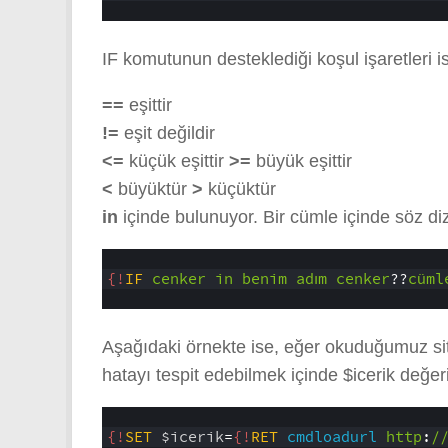
3
IF komutunun desteklediği koşul işaretleri i
==
eşittir
!=
eşit değildir
<=
küçük eşittir
>=
büyük eşittir
<
büyüktür
>
küçüktür
in
içinde bulunuyor. Bir cümle içinde söz diz
1
2
{!
IF
cenker
in
benim
adım
cenker
??
cüml
3
Aşağıdaki örnekte ise, eğer okuduğumuz si
hatayı tespit edebilmek içinde $icerik değer
1
2
{!
SET
$icerik
=
{!
RET
cmdloadurl
http
:
/