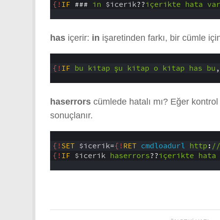
3
{!
IF
###
in
$icerik
??
içerikte
hata
va
4
has
içerir:
in
işaretinden farkı, bir cümle iç
1
2
{!
IF
bu
kitap
şu
kitap
o
kitap
has
bu
,
3
haserrors
cümlede hatalı mı? Eğer kontrol
sonuçlanır.
1
2
{!
SET
$icerik
=
{!
RET
cmdloadurl
http
:
/
3
{!
IF
$icerik
haserrors
??
içerikte
hata
4