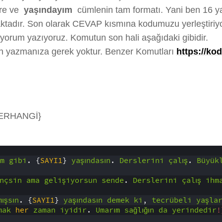
tre ve
yaşındayım
cümlenin tam formatı. Yani ben 16 y
aktadır. Son olarak CEVAP kısmına kodumuzu yerleştiriy
 yorum yazıyoruz. Komutun son hali aşağıdaki gibidir.
in yazmanıza gerek yoktur. Benzer Komutları
https://ko
HERHANGİ}
m
gibi
.
{
SAYI1
}
yaşındasın
.
Derslerini
çalış
.
Büyük
nçsin
ama
gelişiyorsun
sende
.
Derslerini
çalış
ihm
ışsın
.
{
SAYI1
}
yaşındasın
demek
ki
,
tecrübeli
yaşla
mak
her
zaman
iyidir
.
Umarım
sağlığın
da
yerindedir
!