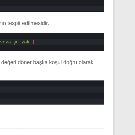
ın tespit edilmesidir.
veya
şu
yok
!}
1 değeri döner başka koşul doğru olarak