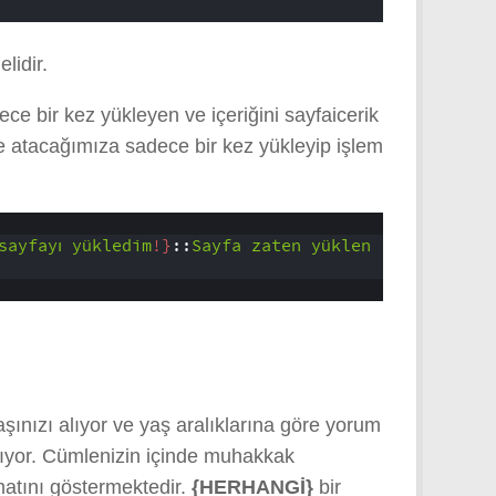
lidir.
ce bir kez yükleyen ve içeriğini sayfaicerik
ne atacağımıza sadece bir kez yükleyip işlem
sayfayı
yükledim
!}
::
Sayfa
zaten
yüklen
ınızı alıyor ve yaş aralıklarına göre yorum
pıyor. Cümlenizin içinde muhakkak
matını göstermektedir.
{HERHANGİ}
bir