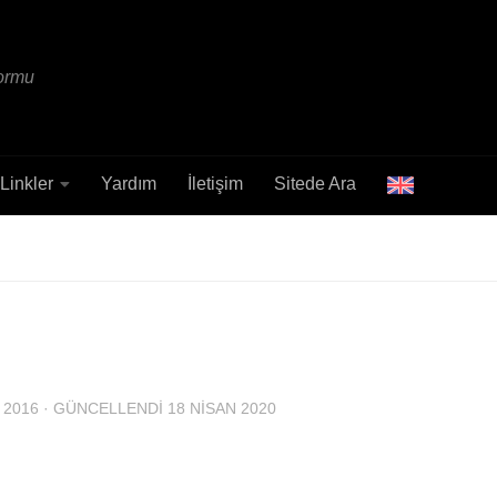
formu
Linkler
Yardım
İletişim
Sitede Ara
 2016
· GÜNCELLENDI
18 NISAN 2020