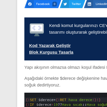
Facebook
Twitter
LinkedI
0
Kendi komut kurgularınızı CEY
tasarımı oluşturarak geliştirebil
Kod Yazarak Geliştir
Blok Kurgusu Tasarla
Yapı akışının olmazsa olmazı koşul ifadesi I
Aşağıdaki örnekte $derece değişkenine hav
soğuk dedirtiyoruz.
1
2
{!
SET
$derece
=
{!
RET
hava
derece
!}
!}
3
{!
IF
$derece
>
19
??
Hava
sıcak
::
Hava
soğu