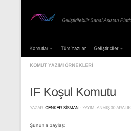
Skip to content
Geliştirilebilir Sanal Asistan Plat
Komutlar
Tüm Yazılar
Geliştiriciler
KOMUT YAZIMI ÖRNEKLERI
IF Koşul Komutu
YAZAR:
CENKER SISMAN
· YAYIMLANMIŞ
30 ARALIK
Şununla paylaş: