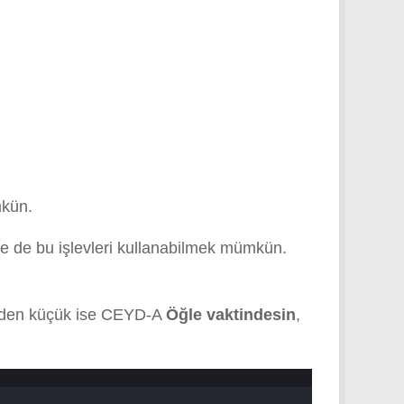
mkün.
de de bu işlevleri kullanabilmek mümkün.
7 den küçük ise CEYD-A
Öğle vaktindesin
,