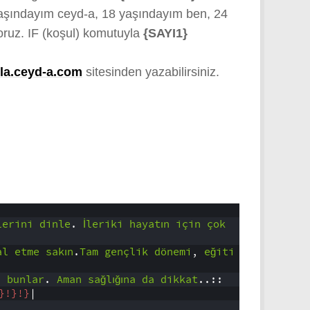
aşındayım ceyd-a, 18 yaşındayım ben, 24
oruz. IF (koşul) komutuyla
{SAYI1}
dla.ceyd-a.com
sitesinden yazabilirsiniz.
lerini
dinle
.
İleriki
hayatın
için
çok
al
etme
sakın
.
Tam
gençlik
dönemi
,
eğiti
r
bunlar
.
Aman
sağlığına
da
dikkat
..::
}
!}
!}
|