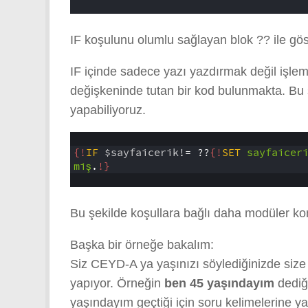
4
IF koşulunu olumlu sağlayan blok ?? ile göst
IF içinde sadece yazı yazdırmak değil işlem
değişkeninde tutan bir kod bulunmakta. Bu ş
yapabiliyoruz.
1
2
{!
IF
$sayfaicerik
!=
??
{!
SET
sayfaicer
miş
.
!}
3
Bu şekilde koşullara bağlı daha modüler k
Başka bir örneğe bakalım:
Siz CEYD-A ya yaşınızı söylediğinizde size
yapıyor. Örneğin
ben 45 yaşındayım
dediğ
yaşındayım geçtiği için soru kelimelerine 