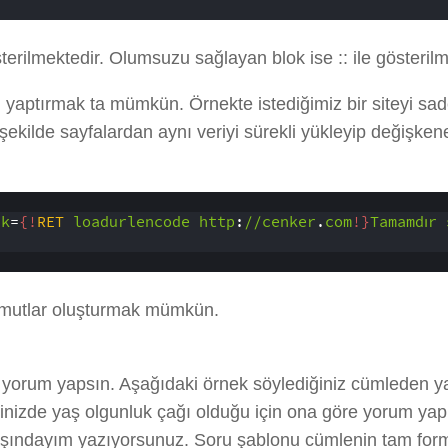
erilmektedir. Olumsuzu sağlayan blok ise :: ile gösterilme
 yaptırmak ta mümkün. Örnekte istediğimiz bir siteyi sade
ekilde sayfalardan aynı veriyi sürekli yükleyip değişke
ik
=
{!
RET
loadurlencode
http
:
//cenker
.
com
!}
Tamamdır
omutlar oluşturmak mümkün.
 yorum yapsın. Aşağıdaki örnek söylediğiniz cümleden yaş
inizde yaş olgunluk çağı olduğu için ona göre yorum ya
yaşındayım yazıyorsunuz. Soru şablonu cümlenin tam for