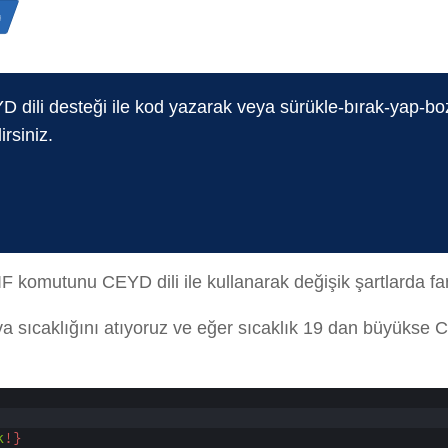
n
D dili desteği ile kod yazarak veya sürükle-bırak-yap-b
irsiniz.
F komutunu CEYD dili ile kullanarak değişik şartlarda far
a sıcaklığını atıyoruz ve eğer sıcaklık 19 dan büyükse
k
!}