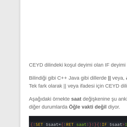
CEYD dilindeki koşul deyimi olan IF deyim
Bilindiği gibi C++ Java gibi dillerde
||
veya,
Tek fark olarak || veya ifadesi için CEYD di
Aşağıdaki örnekte
saat
değişkenine şu anki
diğer durumlarda
Öğle vakti değil
diyor.
1
2
{!
SET
$saat
=
{!
RET
saat
!}
!}
{!
IF
$saat
>