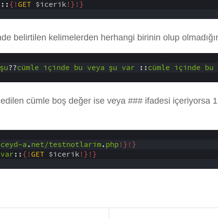
r
::
{!
GET
$icerik
!}
!}
inde belirtilen kelimelerden herhangi birinin olup olmadığın
şu
??
cümle
içinde
bu
veya
şu
var
::
cümle
içinde
bu
 edilen cümle boş değer ise veya ### ifadesi içeriyorsa 
/ceyd-a
.
net/testnotlarim
.
php
!}
!}
var
::
{!
GET
$icerik
!}
!}