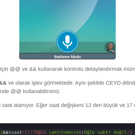
i için @@ ve && kullanarak kontrolu detaylandırmak mü
&&
ve olarak işlev görmektedir. Aynı şekilde CEYD dilin
linde @@ kullanabilirsiniz.
 saat atanıyor. Eğer saat değişkeni 12 den büyük ve 1
12
&&
$saat
<17??Öğle 
vaktindesin
::
Öğle
vakti
değil
!}