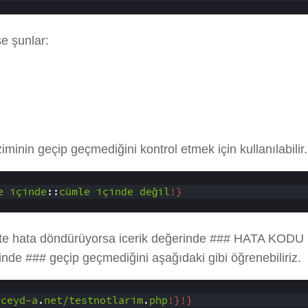
se şunlar:
iminin geçip geçmediğini kontrol etmek için kullanılabilir.
e
içinde
::
cümle
içinde
değil
!}
te hata döndürüyorsa icerik değerinde ### HATA KODU …
inde ### geçip geçmediğini aşağıdaki gibi öğrenebiliriz.
/ceyd-a
.
net/testnotlarim
.
php
!}
!}