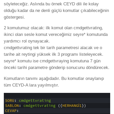
söyleteceğiz. Aslında bu örnek CEYD dili ile kolay
olduğu kadar da ne denli güçlü komutlar çıkabileceğinin
göstergesi.
2 komutumuz olacak: ilk komut olan cmdgettvrating,
ikinci olan sesle komut vereceğimiz seyre* komutunda
yardımcı rol oynayacak.
cmdgettvrating tek bir tarih parametresi alacak ve o
tarihe ait reytingi yüksek ilk 3 programı listeleyecek.
seyre* komutu ise cmdgettvraying komutuna 7 gün
önceki tarihi parametre gönderip sonucunu döndürecek.
Komutların tanımı aşağıdadır. Bu komutlar onaylanıp
tüm CEYD-A lara yayılmıştır.
1
2
SORU
:
cmdgettvrating
3
SABLON
:
cmdgettvrating
({
HERHANGİ1
})
4
CEVAP
: