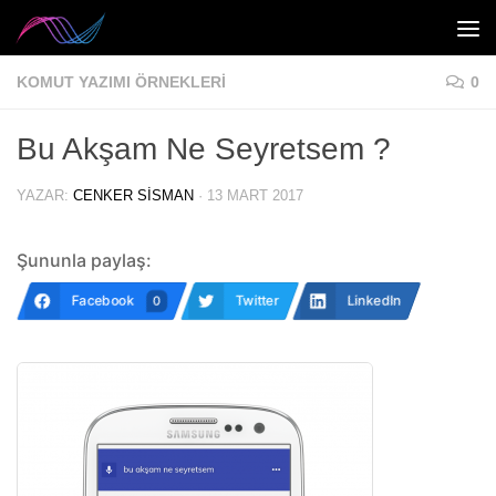
Skip to content
KOMUT YAZIMI ÖRNEKLERI
0
Bu Akşam Ne Seyretsem ?
YAZAR:
CENKER SISMAN
·
13 MART 2017
Şununla paylaş:
Facebook
Twitter
LinkedIn
0