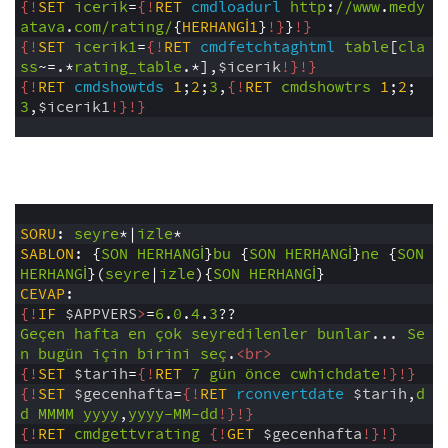
5
{!
SET
icerik
=
{!
RET
cmdloadurl
http
:
//www
.
medy
atava
.
com/rating/
{
HERHANGİ1
}
!}
}
!}
6
{!
SET
icerik1
=
{!
RET
cmdfetchtaghtml
table
[
cla
ss
~=.*
rating_table
.*],
$icerik
!}
!}
7
{!
RET
cmdshowtds
1
;
2
;
3
,
{!
RET
cmdshowtrs
1
;
2
;
3
,
$icerik1
!}
!}
8
1
2
SORU
:
seyre
*|
izle
*
3
SABLON
:
{
SON
HERHANGİ
}
bu
{
SON
HERHANGİ
}
ne
{
SON
HERHANGİ
}(
seyre
|
izle
){
SON
HERHANGİ
}
4
CEVAP
:
5
{!
IF
$APPVERS
>
=
6
.
0
.
4
.
3
??
6
Geçen
hafta
en
çok
seyredilenler
bunlar
...
Se
n
bugün
için
birini
seç
.
<br>
7
{!
SET
$tarih
=
{!
RET
7
gün
önce
cwhichdate
!}
!}
8
{!
SET
$gecenhafta
=
{!
RET
rconvertdate
$tarih
,
d
d
MMMM
yyyy
,
yyyy-MM-dd
!}
!}
9
{!
RET
cmdgettvrating
{!
GET
$gecenhafta
!}
!}