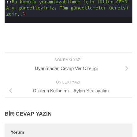
0
::
Bu
komutu
yorumlayabilmem
için
lütfen
CEYD-
A
yı
güncelleyiniz
.
Tüm
güncellemeler
ücretsi
zdir
.
!}
1
SONRAKI YAZI
Uyanmadan Cevap Ver Özelliği
ÖNCEKI YAZI
Dizilerin Kullanımı – Ayları Sıralayalım
BIR CEVAP YAZIN
Yorum