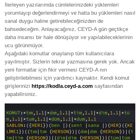
İlerleyen yazılarımda cümlelerinizdeki yüklemleri
yorumlayıp değerlendirmeyi ve hatta bu yüklemleri nasıl
sanal duygu haline getirebileceğinizden de
bahsedeceğim. Anlayacağınız, CEYD-A gün geçtikçe
daha insansı bir hale dönüşüyor ve yapılabileceklerinin
ucu görünmüyor.
Aşağıdaki komutlar onaylanıp tüm kullanıcılara
yayılmıştır. Sizlerin tekrar yazmasına gerek yok. Ancak
yeni formatlar için fikir vermesi CEYD-A nın
geliştirilebilmesi için yardımcı kaynaktır. Kendi komut
girişlerinizi
https://kodla.ceyd-a.com
sayfasından
yapabilirsiniz.
1
2
KOMUT
:*
tım
,
1
.
1
|*
dım
,
1
.
1
|*
tim
,
1
.
1
|*
dim
,
1
.
1
|*
tü
m
,
1
.
1
|*
tum
,
1
.
1
|*
düm
,
1
.
1
|*
dum
,
1
.
1
3
SABLON
:({
HER1
})(
ben
|)(
seni
|
sana
|){
HER
}({
KE
LİME1
})((
tım
|
tım
{
HERSON
})|(
dım
|
dım
{
HERSON
})|(
t
im
|
tim
{
HERSON
})|(
dim
|
dim
{
HERSON
})|(
tüm
|
tüm