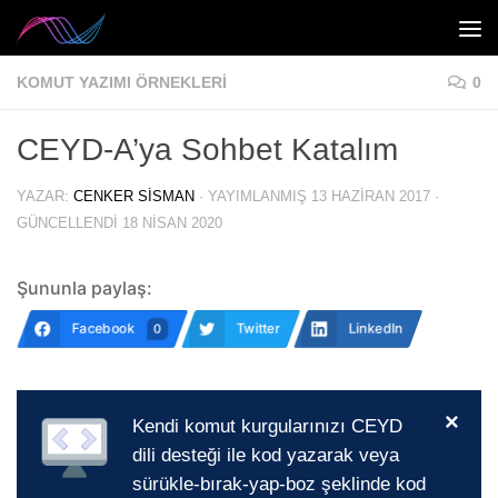
Skip to content
KOMUT YAZIMI ÖRNEKLERI
0
CEYD-A’ya Sohbet Katalım
YAZAR:
CENKER SISMAN
· YAYIMLANMIŞ
13 HAZIRAN 2017
·
GÜNCELLENDI
18 NISAN 2020
Şununla paylaş:
Facebook
Twitter
LinkedIn
0
×
Kendi komut kurgularınızı CEYD
dili desteği ile kod yazarak veya
sürükle-bırak-yap-boz şeklinde kod