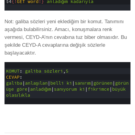
$4
{!
GET
word
!}
anladığım
kadarıyla
6
Not: galiba sözleri yeni eklediğim bir komut. Tanımını
aşağıda bulabilirsiniz. Amacı, konuşmalara renk
vermesi, CEYD-A’nın cevabına tuz biber olmasıdır. Bu
şekilde CEYD-A cevaplarına değişik sözlerle
başlayacaktır.
1
2
KOMUT
:
galiba
sözleri
,
5
3
CEVAP
:
4
galiba
|
anlaşılan
|
belli
ki
|
sanırım
|
görünen
|
görün
üşe
göre
|
anladığım
|
sanıyorum
ki
|
fikrimce
|
büyük
olasılıkla
5