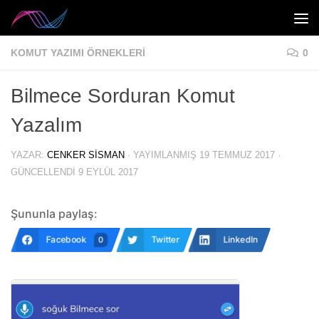
Skip to content
KOMUT YAZIMI ÖRNEKLERI
0
Bilmece Sorduran Komut
Yazalım
YAZAR:
CENKER SISMAN
· YAYIMLANMIŞ
19 TEMMUZ 2017
·
GÜNCELLENDI
9 EYLÜL 2017
Şununla paylaş:
Facebook
Twitter
LinkedIn
0