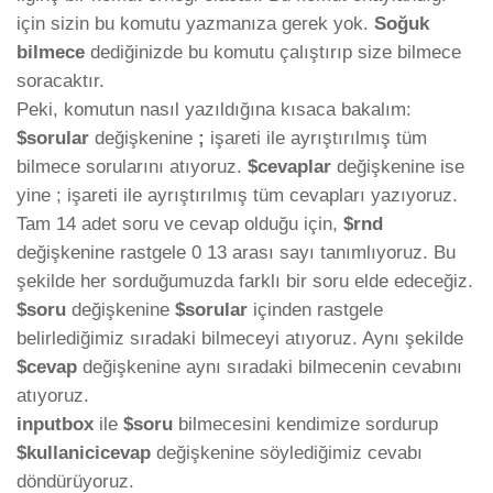
için sizin bu komutu yazmanıza gerek yok.
Soğuk
bilmece
dediğinizde bu komutu çalıştırıp size bilmece
soracaktır.
Peki, komutun nasıl yazıldığına kısaca bakalım:
$sorular
değişkenine
;
işareti ile ayrıştırılmış tüm
bilmece sorularını atıyoruz.
$cevaplar
değişkenine ise
yine ; işareti ile ayrıştırılmış tüm cevapları yazıyoruz.
Tam 14 adet soru ve cevap olduğu için,
$rnd
değişkenine rastgele 0 13 arası sayı tanımlıyoruz. Bu
şekilde her sorduğumuzda farklı bir soru elde edeceğiz.
$soru
değişkenine
$sorular
içinden rastgele
belirlediğimiz sıradaki bilmeceyi atıyoruz. Aynı şekilde
$cevap
değişkenine aynı sıradaki bilmecenin cevabını
atıyoruz.
inputbox
ile
$soru
bilmecesini kendimize sordurup
$kullanicicevap
değişkenine söylediğimiz cevabı
döndürüyoruz.