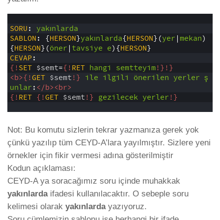
1
2
SORU
:
yakınlarda
3
SABLON
:
{
HERSON
}
yakınlarda
{
HERSON
}(
yer
|
mekan
)
{
HERSON
}(
öner
|
tavsiye
e
){
HERSON
}
4
CEVAP
:
5
{!
SET
$semt
=
{!
RET
hangi
semtteyim
!}
!}
6
<b>
{!
GET
$semt
!}
ile
ilgili
önerilen
yerler
ş
unlar
:
</b>
<br>
7
{!
RET
{!
GET
$semt
!}
gezilecek
yerler
!}
8
Not: Bu komutu sizlerin tekrar yazmanıza gerek yok
çünkü yazılıp tüm CEYD-A’lara yayılmıştır. Sizlere yeni
örnekler için fikir vermesi adına gösterilmiştir
Kodun açıklaması:
CEYD-A ya soracağımız soru içinde muhakkak
yakınlarda
ifadesi kullanılacaktır. O sebeple soru
kelimesi olarak
yakınlarda
yazıyoruz.
Soru cümlemizin şablonu ise herhangi bir ifade