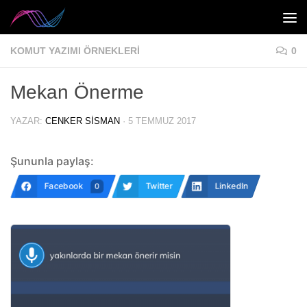
Skip to content
KOMUT YAZIMI ÖRNEKLERI
0
Mekan Önerme
YAZAR:
CENKER SISMAN
·
5 TEMMUZ 2017
Şununla paylaş:
Facebook
Twitter
LinkedIn
0