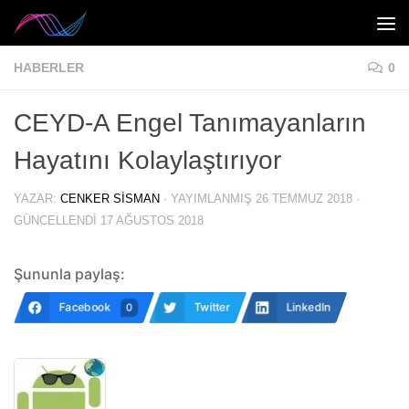
Skip to content
HABERLER
0
CEYD-A Engel Tanımayanların
Hayatını Kolaylaştırıyor
YAZAR:
CENKER SISMAN
· YAYIMLANMIŞ
26 TEMMUZ 2018
·
GÜNCELLENDI
17 AĞUSTOS 2018
Şununla paylaş:
Facebook
Twitter
LinkedIn
0