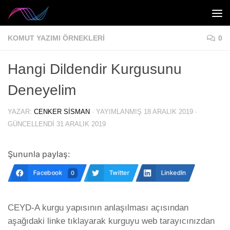
Skip to content
KOMUT YAZIMI ÖRNEKLERI
0
Hangi Dildendir Kurgusunu
Deneyelim
YAZAR:
CENKER SISMAN
· YAYIMLANMIŞ
18 ARALIK 2019
·
GÜNCELLENDI
31 ARALIK 2019
Şununla paylaş:
Facebook
Twitter
LinkedIn
0
CEYD-A kurgu yapısının anlaşılması açısından
aşağıdaki linke tıklayarak kurguyu web tarayıcınızdan