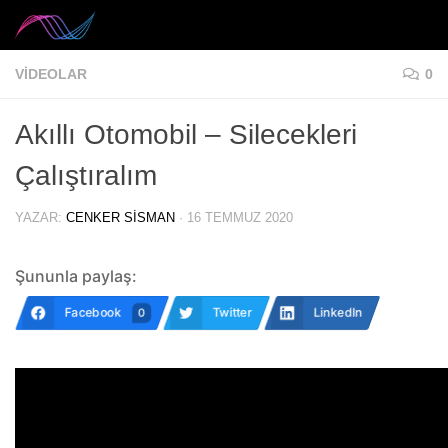
Skip to content
VIDEOLAR
0
Akıllı Otomobil – Silecekleri
Çalıştıralım
YAZAR:
CENKER SISMAN
·
16 TEMMUZ 2020
Şununla paylaş:
Facebook
Twitter
LinkedIn
0