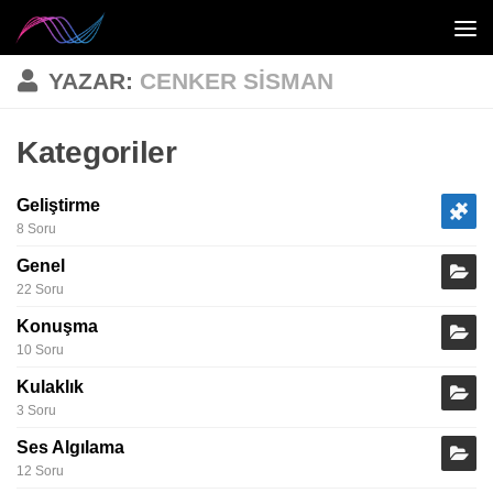
YAZAR:
CENKER SISMAN
Kategoriler
Geliştirme
8 Soru
Genel
22 Soru
Konuşma
10 Soru
Kulaklık
3 Soru
Ses Algılama
12 Soru