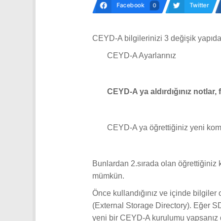
Facebook
Twitter
0
CEYD-A bilgilerinizi 3 değişik yapı
CEYD-A Ayarlarınız
CEYD-A ya aldırdığınız notlar, fa
CEYD-A ya öğrettiğiniz yeni kom
Bunlardan 2.sırada olan öğrettiğiniz 
mümkün.
Önce kullandığınız ve içinde bilgil
(External Storage Directory). Eğer SD
yeni bir CEYD-A kurulumu yapsanız d