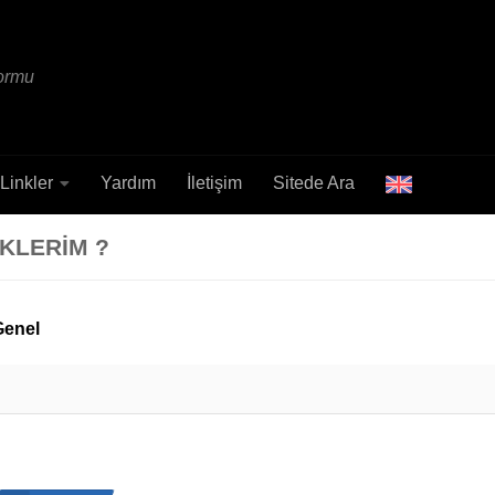
formu
Linkler
Yardım
İletişim
Sitede Ara
EKLERIM ?
Genel