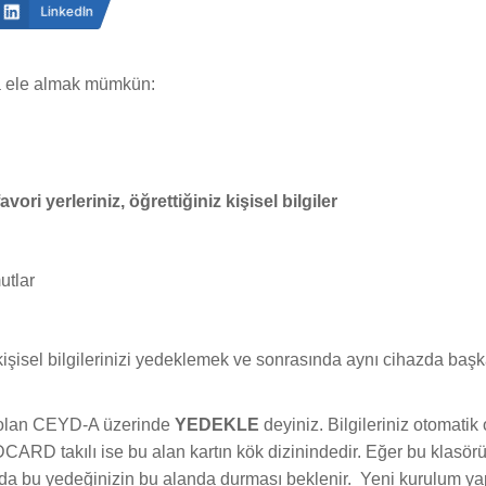
LinkedIn
da ele almak mümkün:
vori yerleriniz, öğrettiğiniz kişisel bilgiler
utlar
kişisel bilgilerinizi yedeklemek ve sonrasında aynı cihazda baş
er olan CEYD-A üzerinde
YEDEKLE
deyiniz. Bilgileriniz otomati
CARD takılı ise bu alan kartın kök dizinindedir. Eğer bu klasör
a bu yedeğinizin bu alanda durması beklenir. Yeni kurulum ya