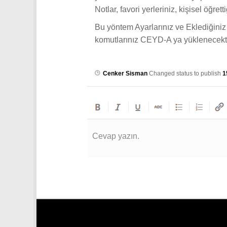
Notlar, favori yerleriniz, kişisel öğret
Bu yöntem Ayarlarınız ve Eklediğiniz Ko
komutlarınız CEYD-A ya yüklenecekti
Cenker Sisman
Changed status to publish
1
Cevap yazın.