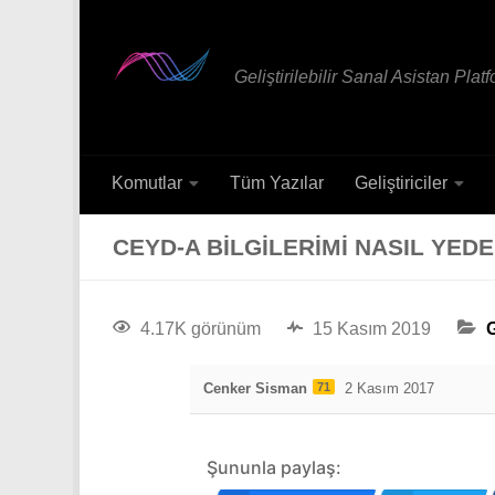
Geliştirilebilir Sanal Asistan Plat
Komutlar
Tüm Yazılar
Geliştiriciler
CEYD-A BILGILERIMI NASIL YED
4.17K görünüm
15 Kasım 2019
Cenker Sisman
71
2 Kasım 2017
Şununla paylaş: