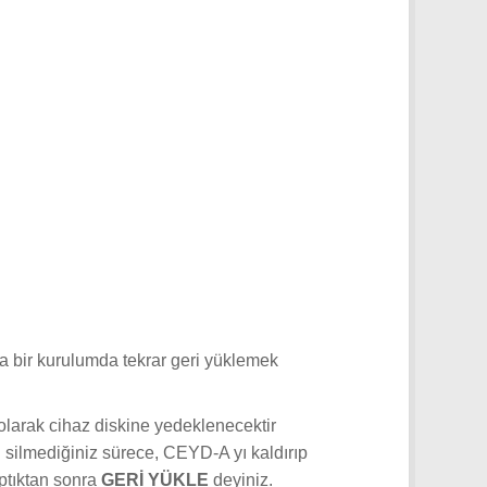
ka bir kurulumda tekrar geri yüklemek
k olarak cihaz diskine yedeklenecektir
ü silmediğiniz sürece, CEYD-A yı kaldırıp
ptıktan sonra
GERİ YÜKLE
deyiniz.