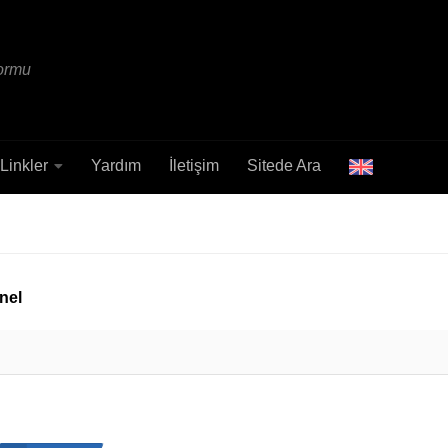
formu
Linkler
Yardım
İletişim
Sitede Ara
nel