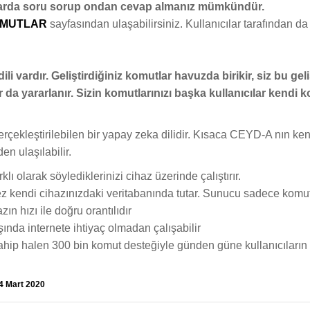
nularda soru sorup ondan cevap almanız mümkündür.
MUTLAR
sayfasından ulaşabilirsiniz. Kullanıcılar tarafından da
ili vardır. Geliştirdiğiniz komutlar havuzda birikir, siz bu geli
 yararlanır. Sizin komutlarınızı başka kullanıcılar kendi ko
rçekleştirilebilen bir yapay zeka dilidir. Kısaca CEYD-A nın kend
n ulaşılabilir.
lı olarak söylediklerinizi cihaz üzerinde çalıştırır.
ez kendi cihazınızdaki veritabanında tutar. Sunucu sadece komu
ın hızı ile doğru orantılıdır
şında internete ihtiyaç olmadan çalışabilir
 sahip halen 300 bin komut desteğiyle günden güne kullanıcıları
4 Mart 2020