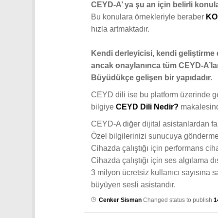
CEYD-A’ ya şu an için belirli ko
Bu konulara örnekleriyle beraber
KO
hızla artmaktadır.
Kendi derleyicisi, kendi geliştirme d
ancak onaylanınca tüm CEYD-A’lar da
Büyüdükçe gelişen bir yapıdadır.
CEYD dili ise bu platform üzerinde ge
bilgiye
CEYD Dili Nedir?
makalesinde
CEYD-A diğer dijital asistanlardan fark
Özel bilgilerinizi sunucuya gönderm
Cihazda çalıştığı için performans cihaz
Cihazda çalıştığı için ses algılama dı
3 milyon ücretsiz kullanıcı sayısına
büyüyen sesli asistandır.
Cenker Sisman
Changed status to publish
1