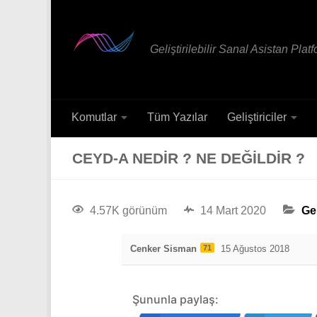
Geliştirilebilir Sanal Asistan Plat
Komutlar
Tüm Yazılar
Geliştiriciler
CEYD-A NEDIR ? NE DEĞILDIR ?
4.57K görünüm
14 Mart 2020
Ge
Cenker Sisman
71
15 Ağustos 2018
Şununla paylaş: