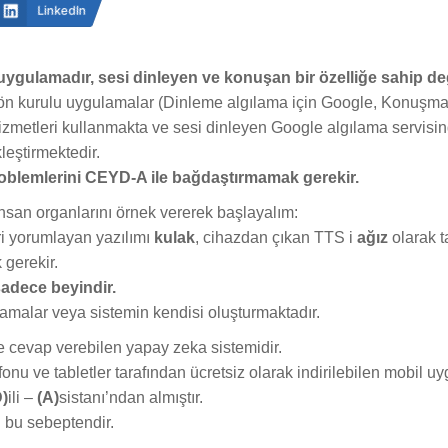
LinkedIn
gulamadır, sesi dinleyen ve konuşan bir özelliğe sahip değ
ön kurulu uygulamalar (Dinleme algılama için Google, Konuşma
metleri kullanmakta ve sesi dinleyen Google algılama servisin
leştirmektedir.
roblemlerini CEYD-A ile bağdaştırmamak gerekir.
nsan organlarını örnek vererek başlayalım:
ri yorumlayan yazılımı
kulak
, cihazdan çıkan TTS i
ağız
olarak t
gerekir.
sadece beyindir.
lamalar veya sistemin kendisi oluşturmaktadır.
 cevap verebilen yapay zeka sistemidir.
fonu ve tabletler tarafından ücretsiz olarak indirilebilen mobil u
D)
ili –
(A)
sistanı’ndan almıştır.
 bu sebeptendir.