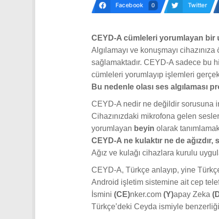
Facebook
Twitter
0
CEYD-A cümleleri yorumlayan bir uy
Algılamayı ve konuşmayı cihazınıza 
sağlamaktadır. CEYD-A sadece bu hiz
cümleleri yorumlayıp işlemleri gerçek
Bu nedenle olası ses algılaması p
CEYD-A nedir ne değildir sorusuna i
Cihazınızdaki mikrofona gelen sesle
yorumlayan
beyin
olarak tanımlamak 
CEYD-A ne kulaktır ne de ağızdır, 
Ağız ve kulağı cihazlara kurulu uygu
CEYD-A, Türkçe anlayıp, yine Türkçe
Android işletim sistemine ait cep tele
İsmini
(CE)
nker.com
(Y)
apay Zeka
(
Türkçe’deki Ceyda ismiyle benzerliği