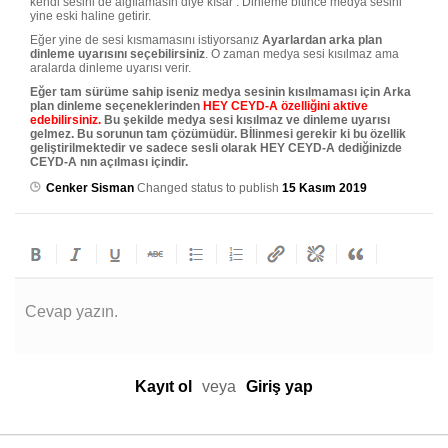
kendi sesini de algılamasın diye kısar . Dinleme bitince medya sesini
yine eski haline getirir.
Eğer yine de sesi kısmamasını istiyorsanız
Ayarlardan arka plan
dinleme uyarısını seçebilirsiniz
. O zaman medya sesi kısılmaz ama
aralarda dinleme uyarısı verir.
Eğer tam sürüme sahip iseniz medya sesinin kısılmaması için Arka
plan dinleme seçeneklerinden
HEY CEYD-A özelliğini aktive
edebilirsiniz.
Bu şekilde medya sesi kısılmaz ve dinleme uyarısı
gelmez. Bu sorunun tam çözümüdür. Bİlinmesi gerekir ki bu özellik
geliştirilmektedir ve sadece sesli olarak HEY CEYD-A dediğinizde
CEYD-A nın açılması içindir.
Cenker Sisman
Changed status to publish
15 Kasım 2019
Cevap yazın.
Kayıt ol
veya
Giriş yap