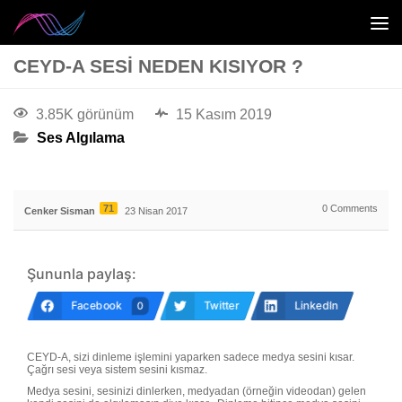
CEYD-A SESI NEDEN KISIYOR ?
3.85K görünüm
15 Kasım 2019
Ses Algılama
71
0
Comments
Cenker Sisman
23 Nisan 2017
Şununla paylaş:
Facebook
Twitter
LinkedIn
0
CEYD-A, sizi dinleme işlemini yaparken sadece medya sesini kısar.
Çağrı sesi veya sistem sesini kısmaz.
Medya sesini, sesinizi dinlerken, medyadan (örneğin videodan) gelen