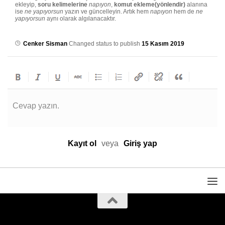
ekleyip,
soru kelimelerine
napıyon
,
komut ekleme(yönlendir)
alanına
ise
ne yapıyorsun
yazın ve güncelleyin. Artık hem
napıyon
hem de
ne
yapıyorsun
aynı olarak algılanacaktır.
Cenker Sisman
Changed status to publish
15 Kasım 2019
Cevap yazın.
Kayıt ol
veya
Giriş yap