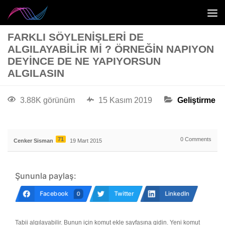
FARKLI SÖYLENIŞLERI DE
ALGILAYABILIR MI ? ÖRNEĞIN NAPIYON
DEYINCE DE NE YAPIYORSUN
ALGILASIN
3.88K görünüm
15 Kasım 2019
Geliştirme
71
0
Comments
Cenker Sisman
19 Mart 2015
Şununla paylaş:
Facebook
Twitter
LinkedIn
0
Tabii algılayabilir. Bunun için komut ekle sayfasına gidin. Yeni komut