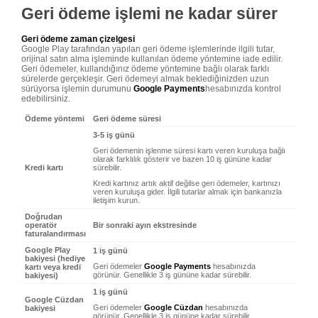
Geri ödeme işlemi ne kadar sürer
Geri ödeme zaman çizelgesi
Google Play tarafından yapılan geri ödeme işlemlerinde ilgili tutar,
orijinal satın alma işleminde kullanılan ödeme yöntemine iade edilir.
Geri ödemeler, kullandığınız ödeme yöntemine bağlı olarak farklı
sürelerde gerçekleşir. Geri ödemeyi almak beklediğinizden uzun
sürüyorsa işlemin durumunu
Google Payments
hesabınızda kontrol
edebilirsiniz.
Ödeme yöntemi
Geri ödeme süresi
3-5 iş günü
Geri ödemenin işlenme süresi kartı veren kuruluşa bağlı
olarak farklılık gösterir ve bazen 10 iş gününe kadar
Kredi kartı
sürebilir.
Kredi kartınız artık aktif değilse geri ödemeler, kartınızı
veren kuruluşa gider. İlgili tutarlar almak için bankanızla
iletişim kurun.
Doğrudan
operatör
Bir sonraki ayın ekstresinde
faturalandırması
Google Play
1 iş günü
bakiyesi (hediye
Geri ödemeler
Google Payments
hesabınızda
kartı veya kredi
görünür. Genellikle 3 iş gününe kadar sürebilir.
bakiyesi)
1 iş günü
Google Cüzdan
Geri ödemeler
Google Cüzdan
hesabınızda
bakiyesi
görünür. Genellikle 3 iş gününe kadar sürebilir.