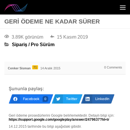
GERI ÖDEME NE KADAR SÜRER
3.89K görünüm
15 Kasım 2019
Sipariş / Pro Sürüm
71
0
Comments
Cenker Sisman
14 Aralık 2015
Şununla paylaş:
Facebook
Twitter
LinkedIn
0
Geri ödeme prosedürlerini Google belirlemektedir. Detaylı bilgi için:
https://support.google.com/googleplay/answer/2479637?hl=tr
14.12.2015 tarihinde bu bilgi aşağıdaki gibidir.