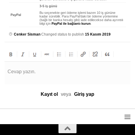
3-5 iş günü
Bu seçenekte geri ödeme işlemi bazen 10 iş gününe
PayPal
kadar sürebilir. Para PayPal’daki bir ödeme yöntemine
(bağlı bir banka hesabı gibi) iade edilecekse daha ayrıntılı
bilgi için
PayPal ile bağlantı kurun
.
Cenker Sisman
Changed status to publish
15 Kasım 2019
Cevap yazın.
Kayıt ol
veya
Giriş yap