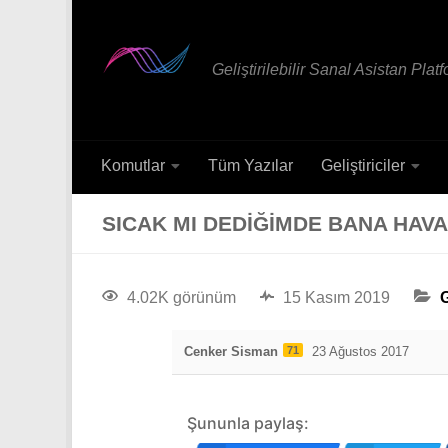
Geliştirilebilir Sanal Asistan Plat
Komutlar
Tüm Yazılar
Geliştiriciler
SICAK MI DEDIĞIMDE BANA HAV
4.02K görünüm
15 Kasım 2019
G
Cenker Sisman
71
23 Ağustos 2017
Şununla paylaş: