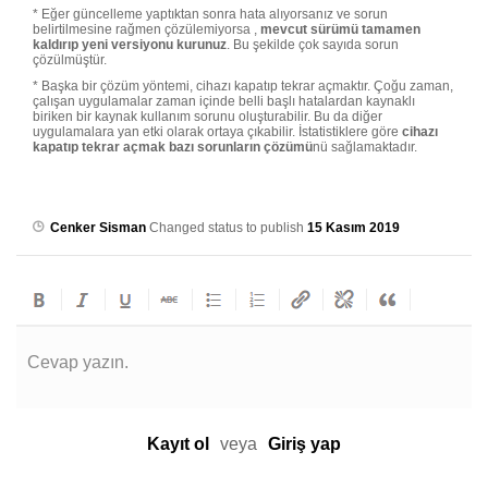
* Eğer güncelleme yaptıktan sonra hata alıyorsanız ve sorun
belirtilmesine rağmen çözülemiyorsa ,
mevcut sürümü tamamen
kaldırıp yeni versiyonu kurunuz
. Bu şekilde çok sayıda sorun
çözülmüştür.
* Başka bir çözüm yöntemi, cihazı kapatıp tekrar açmaktır. Çoğu zaman,
çalışan uygulamalar zaman içinde belli başlı hatalardan kaynaklı
biriken bir kaynak kullanım sorunu oluşturabilir. Bu da diğer
uygulamalara yan etki olarak ortaya çıkabilir. İstatistiklere göre
cihazı
kapatıp tekrar açmak bazı sorunların çözümü
nü sağlamaktadır.
Cenker Sisman
Changed status to publish
15 Kasım 2019
Cevap yazın.
Kayıt ol
veya
Giriş yap