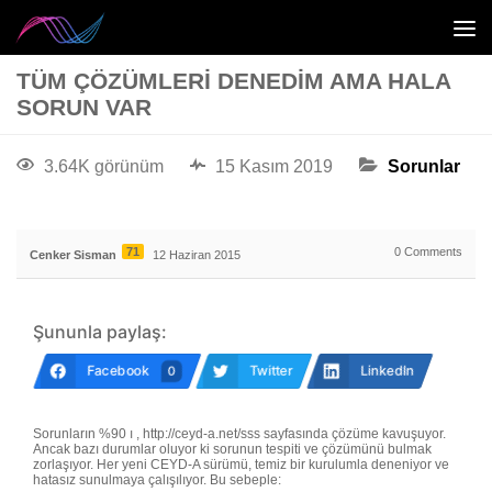
TÜM ÇÖZÜMLERI DENEDIM AMA HALA
SORUN VAR
3.64K görünüm
15 Kasım 2019
Sorunlar
71
0
Comments
Cenker Sisman
12 Haziran 2015
Şununla paylaş:
Facebook
Twitter
LinkedIn
0
Sorunların %90 ı , http://ceyd-a.net/sss sayfasında çözüme kavuşuyor.
Ancak bazı durumlar oluyor ki sorunun tespiti ve çözümünü bulmak
zorlaşıyor. Her yeni CEYD-A sürümü, temiz bir kurulumla deneniyor ve
hatasız sunulmaya çalışılıyor. Bu sebeple: