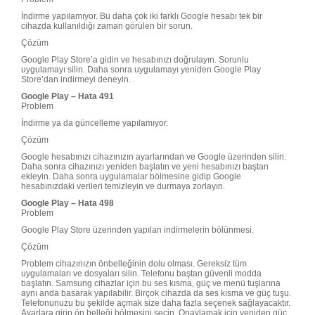
İndirme yapılamıyor. Bu daha çok iki farklı Google hesabı tek bir
cihazda kullanıldığı zaman görülen bir sorun.
Çözüm
Google Play Store’a gidin ve hesabınızı doğrulayın. Sorunlu
uygulamayı silin. Daha sonra uygulamayı yeniden Google Play
Store’dan indirmeyi deneyin.
Google Play – Hata 491
Problem
İndirme ya da güncelleme yapılamıyor.
Çözüm
Google hesabınızı cihazınızın ayarlarından ve Google üzerinden silin.
Daha sonra cihazınızı yeniden başlatın ve yeni hesabınızı baştan
ekleyin. Daha sonra uygulamalar bölmesine gidip Google
hesabınızdaki verileri temizleyin ve durmaya zorlayın.
Google Play – Hata 498
Problem
Google Play Store üzerinden yapılan indirmelerin bölünmesi.
Çözüm
Problem cihazınızın önbelleğinin dolu olması. Gereksiz tüm
uygulamaları ve dosyaları silin. Telefonu baştan güvenli modda
başlatın. Samsung cihazlar için bu ses kısma, güç ve menü tuşlarına
aynı anda basarak yapılabilir. Birçok cihazda da ses kısma ve güç tuşu.
Telefonunuzu bu şekilde açmak size daha fazla seçenek sağlayacaktır.
Ayarlara girip ön belleği bölmesini seçin. Onaylamak için yeniden güç