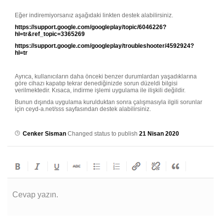
Eğer indiremiyorsanız aşağıdaki linkten destek alabilirsiniz.
https://support.google.com/googleplay/topic/6046226?
hl=tr&ref_topic=3365269
https://support.google.com/googleplay/troubleshooter/4592924?
hl=tr
Ayrıca, kullanıcıların daha önceki benzer durumlardan yaşadıklarına
göre cihazı kapatıp tekrar denediğinizde sorun düzeldi bilgisi
verilmektedir. Kısaca, indirme işlemi uygulama ile ilişkili değildir.
Bunun dışında uygulama kurulduktan sonra çalışmasıyla ilgili sorunlar
için ceyd-a.net/sss sayfasından destek alabilirsiniz.
Cenker Sisman
Changed status to publish
21 Nisan 2020
Cevap yazın.