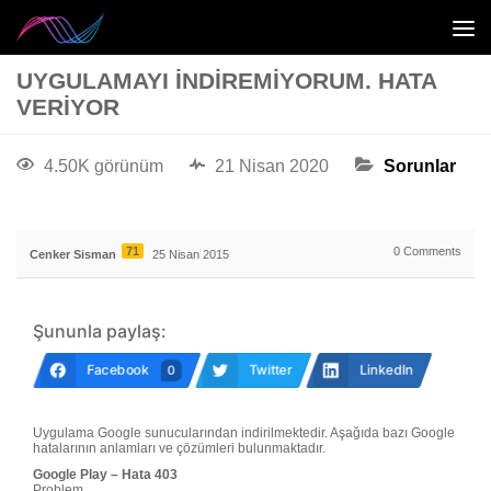
UYGULAMAYI İNDIREMIYORUM. HATA
VERIYOR
4.50K görünüm
21 Nisan 2020
Sorunlar
71
0
Comments
Cenker Sisman
25 Nisan 2015
Şununla paylaş:
Facebook
Twitter
LinkedIn
0
Uygulama Google sunucularından indirilmektedir. Aşağıda bazı Google
hatalarının anlamları ve çözümleri bulunmaktadır.
Google Play – Hata 403
Problem