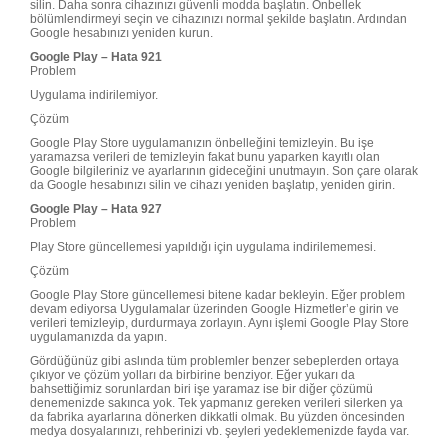
silin. Daha sonra cihazınızı güvenli modda başlatın. Önbellek
bölümlendirmeyi seçin ve cihazınızı normal şekilde başlatın. Ardından
Google hesabınızı yeniden kurun.
Google Play – Hata 921
Problem
Uygulama indirilemiyor.
Çözüm
Google Play Store uygulamanızın önbelleğini temizleyin. Bu işe
yaramazsa verileri de temizleyin fakat bunu yaparken kayıtlı olan
Google bilgileriniz ve ayarlarının gideceğini unutmayın. Son çare olarak
da Google hesabınızı silin ve cihazı yeniden başlatıp, yeniden girin.
Google Play – Hata 927
Problem
Play Store güncellemesi yapıldığı için uygulama indirilememesi.
Çözüm
Google Play Store güncellemesi bitene kadar bekleyin. Eğer problem
devam ediyorsa Uygulamalar üzerinden Google Hizmetler’e girin ve
verileri temizleyip, durdurmaya zorlayın. Aynı işlemi Google Play Store
uygulamanızda da yapın.
Gördüğünüz gibi aslında tüm problemler benzer sebeplerden ortaya
çıkıyor ve çözüm yolları da birbirine benziyor. Eğer yukarı da
bahsettiğimiz sorunlardan biri işe yaramaz ise bir diğer çözümü
denemenizde sakınca yok. Tek yapmanız gereken verileri silerken ya
da fabrika ayarlarına dönerken dikkatli olmak. Bu yüzden öncesinden
medya dosyalarınızı, rehberinizi vb. şeyleri yedeklemenizde fayda var.