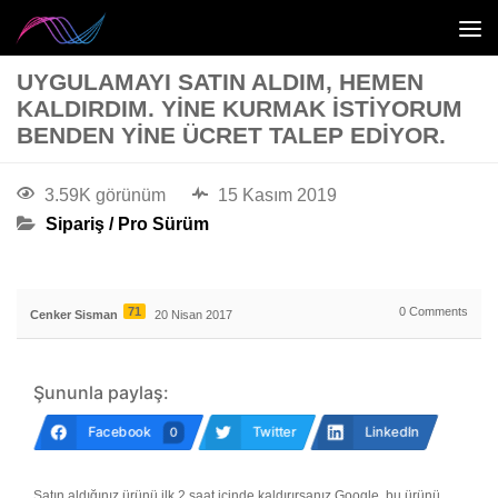
UYGULAMAYI SATIN ALDIM, HEMEN
KALDIRDIM. YINE KURMAK ISTIYORUM
BENDEN YINE ÜCRET TALEP EDIYOR.
3.59K görünüm
15 Kasım 2019
Sipariş / Pro Sürüm
71
0
Comments
Cenker Sisman
20 Nisan 2017
Şununla paylaş:
Facebook
Twitter
LinkedIn
0
Satın aldığınız ürünü ilk 2 saat içinde kaldırırsanız Google, bu ürünü