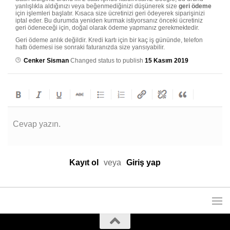
yanlışlıkla aldığınızı veya beğenmediğinizi düşünerek size
geri ödeme
için işlemleri başlatır. Kısaca size ücretinizi geri ödeyerek siparişinizi
iptal eder. Bu durumda yeniden kurmak istiyorsanız önceki ücretiniz
geri ödeneceği için, doğal olarak ödeme yapmanız gerekmektedir.
Geri ödeme anlık değildir. Kredi kartı için bir kaç iş gününde, telefon
hattı ödemesi ise sonraki faturanızda size yansıyabilir.
Cenker Sisman
Changed status to publish
15 Kasım 2019
Cevap yazın.
Kayıt ol
veya
Giriş yap