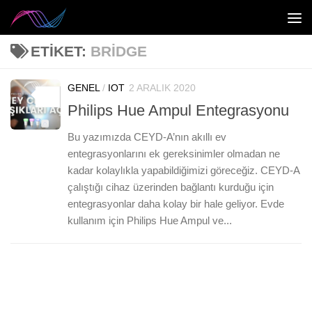
Skip to content
ETIKET:
BRIDGE
GENEL
/
IOT
2 ARALIK 2020
0
Philips Hue Ampul Entegrasyonu
Bu yazımızda CEYD-A’nın akıllı ev
entegrasyonlarını ek gereksinimler olmadan ne
kadar kolaylıkla yapabildiğimizi göreceğiz. CEYD-A
çalıştığı cihaz üzerinden bağlantı kurduğu için
entegrasyonlar daha kolay bir hale geliyor. Evde
kullanım için Philips Hue Ampul ve...