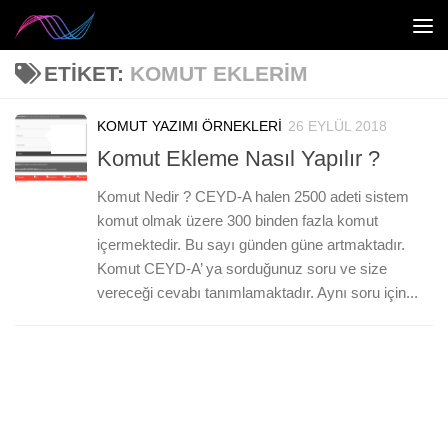
Skip to content
ETIKET:
KOMUT EKLERIM
KOMUT YAZIMI ÖRNEKLERI
26 EYLÜL 2018
0
Komut Ekleme Nasıl Yapılır ?
Komut Nedir ? CEYD-A halen 2500 adeti sistem
komut olmak üzere 300 binden fazla komut
içermektedir. Bu sayı günden güne artmaktadır.
Komut CEYD-A’ ya sorduğunuz soru ve size
vereceği cevabı tanımlamaktadır. Aynı soru için...