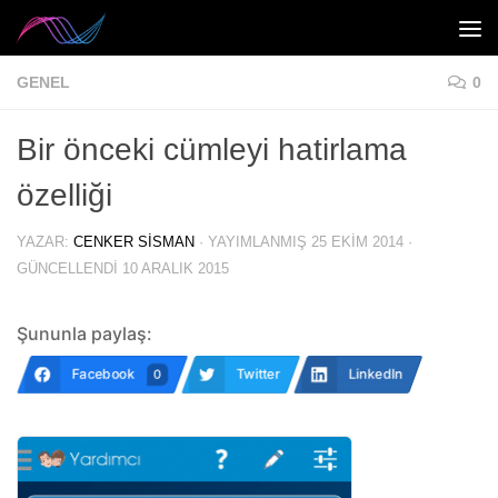
Skip to content
GENEL
0
Bir önceki cümleyi hatirlama
özelliği
YAZAR:
CENKER SISMAN
· YAYIMLANMIŞ
25 EKIM 2014
·
GÜNCELLENDI
10 ARALIK 2015
Şununla paylaş:
Facebook
Twitter
LinkedIn
0